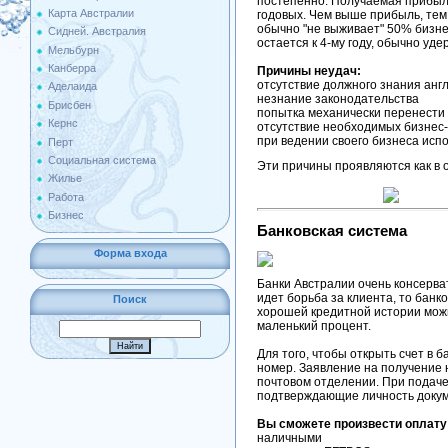
постепенно. Получаемая прибыль
Карта Австралии
годовых. Чем выше прибыль, тем
обычно "не выживает" 50% бизнесо
Сидней. Австралия
остается к 4-му году, обычно уд
Мельбурн
Канберра
Причины неудач:
отсутствие должного знания анг
Аделаида
незнание законодательства
Брисбен
попытка механически перенести
Кернс
отсутствие необходимых бизнес
при ведении своего бизнеса исп
Перт
Социальная система
Эти причины проявляются как в 
Жилье
Работа
Бизнес
Банковская система
Форма входа
Банки Австралии очень консерва
идет борьба за клиента, то банк
Поиск
хорошей кредитной истории можн
маленький процент.
Для того, чтобы открыть счет в
номер. Заявление на получение 
почтовом отделении. При подач
подтверждающие личность доку
Вы сможете произвести оплату 
наличными