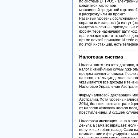
по системе EFTPOS - электронн
кредитной карточкой
магазинной кредитной карточко
в рассрочку или на прокат
Развитый уровень обслуживания 
справки или запроса (а их тут (о
минусов вносить) - приходишь в
форму, тебе назначают дату когд
правило для какого-то собеседо
прямо почтой пришлют. И тебе е
по этой инстанции, есть телефоны,
Налоговая система
Налоги платят со всех доходов, 
налог с какой-либо суммы уже о
предоставляются скидки. После 
налогоплательщик должен запол
указываются все доходы в течен
Налоговое Управление Австралии
Форму налоговой декларации мо
Австралии. Хотя уровень налогов
30%), большинство австралийцев
от налогов человека нельзя поса
преступлением. В худшем случае
Налоговая инспекция - она в пр
деньги, а сама возвращает, если 
получил tax return назад. Сами н
немаленькие и фигурируют в мину