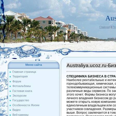
Aus
Главная
|
Ре
Australiya.ucoz.ru-Би
Меню сайта
Главная страница
СПЕЦИФИКА БИЗНЕСА В СТР
Территория
Наиболее рентабельные и интен
Форум
горнодобывающая, химическая, 
Фотоальбомы
телекоммуникационные системы,
различные виды сервисов. По зак
Гостевая книга
этого хочет. Формы бизнеса мог
Экскурсии
личного владения бизнесом до р
Государство
можете открыть новую компанию 
Особенности Жизни
единоличным владельцем или со
участников совладения. Размеры
Видео
выше. Вопрос заключается в том,
Веб-камеры