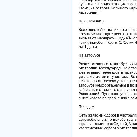
пункта для продолжающих свое 
Кэрнс, на острова Большого Барь
Австралии.
На автомобиле
Вождение в Австралии доставляе
предпочитают путешествовать п
вызывают маршруты Сидней-Золо
пути), Брисбен - Кэрнс (1716 км, 
км, 1 день).
На автобусе
Разветвленая сеть автобусных м
Австралии. Междугородные авт
длительных переездов, в частно
умывальниками и туалетами. Во в
некоторых автобусах установле
автобусе комфортабельны и позв
забывать и о том, что одна из г
Расстояний. Путешествуя на авт
выигрываете по сравнению с сам
Поездом
Сеть железных дорог в Австралии
автомобильной, но Брисбен связ
страны, такими, как Сидней, Мел
что железные дороги в Австрали