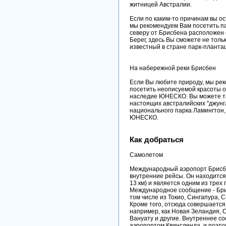
житницей Австралии.
Если по каким-то причинам вы ос
мы рекомендуем Вам посетить па
северу от Брисбена расположен 
Берег, здесь Вы сможете не толь
известный в стране парк-планта
На набережной реки Брисбен
Если Вы любите природу, мы рек
посетить неописуемой красоты 
наследие ЮНЕСКО. Вы можете так
настоящих австралийских "джунг
национального парка Ламингтон,
ЮНЕСКО.
Как добраться
Самолетом
Международный аэропорт Брисбе
внутренние рейсы. Он находится
13 км) и является одним из трех
Международное сообщение - Брис
том числе из Токио, Сингапура, С
Кроме того, отсюда совершается 
например, как Новая Зеландия, 
Вануату и другие. Внутреннее с
аэропортом Квинсленда, и поэто