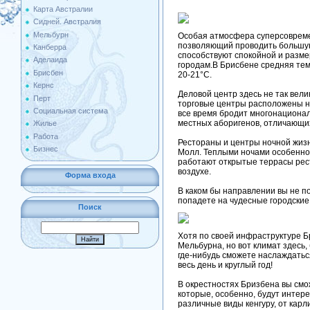
Карта Австралии
Сидней. Австралия
Мельбурн
Особая атмосфера суперсовреме
позволяющий проводить большую
Канберра
способствуют спокойной и разме
Аделаида
городам.В Брисбене средняя тем
Брисбен
20-21°C.
Кернс
Деловой центр здесь не так вели
Перт
торговые центры расположены н
Социальная система
все время бродит многонационал
местных аборигенов, отличающи
Жилье
Работа
Рестораны и центры ночной жизн
Бизнес
Молл. Теплыми ночами особенно 
работают открытые террасы рес
воздухе.
Форма входа
В каком бы направлении вы не п
попадете на чудесные городские
Поиск
Хотя по своей инфраструктуре Б
Мельбурна, но вот климат здесь,
где-нибудь сможете наслаждатьс
весь день и круглый год!
В окрестностях Бризбена вы смо
которые, особенно, будут интер
различные виды кенгуру, от карл