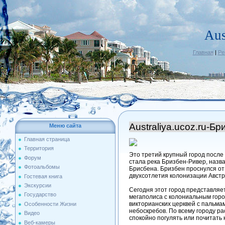
Aus
Главная
|
Ре
Australiya.ucoz.ru-Б
Меню сайта
Главная страница
Территория
Это третий крупный город после
Форум
стала река Бризбен-Ривер, назва
Фотоальбомы
Брисбена. Бризбен проснулся от 
двухсотлетия колонизации Авст
Гостевая книга
Экскурсии
Сегодня этот город представля
Государство
мегаполиса с колониальным горо
викторианских церквей с пальм
Особенности Жизни
небоскребов. По всему городу р
Видео
спокойно погулять или почитать 
Веб-камеры