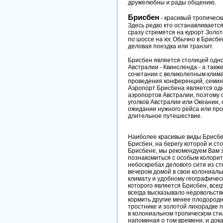
дружелюбны и рады общению.
Брисбен
- красивый тропическ
Здесь редко кто останавливается 
сразу стремятся на курорт Золо
по шоссе на юг. Обычно в Брисб
деловая поездка или транзит.
Брисбен является столицей одн
Австралии - Квинсленда - а такж
сочетании с великолепным клима
проведения конференций, семин
Аэропорт Брисбена является од
аэропортов Австралии, поэтому 
уголков Австралии или Океании, 
ожидании нужного рейса или про
длительное путешествие.
Наиболее красивые виды Брисбен
Брисбен, на берегу которой и ст
Брисбене, мы рекомендуем Вам з
познакомиться с особым колорит
небоскребах делового сити из с
вечером домой в свои колониаль
климату и удобному географиче
которого является Брисбен, все
всегда высказывало недовольство
кормить другие менее плодород
тростнике и золотой лихорадке 
в колониальном тропическом стил
напоминая о том времени, и док